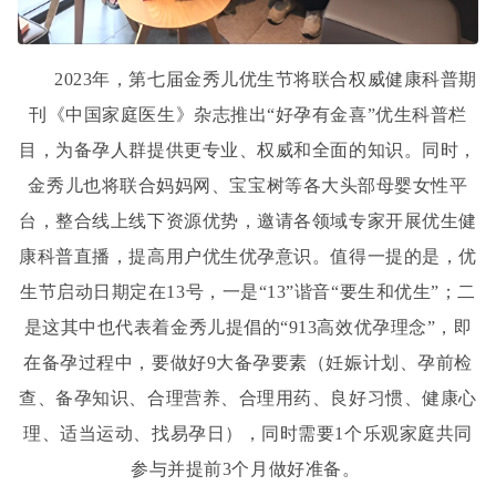
2023年，第七届金秀儿优生节将联合权威健康科普期
刊《中国家庭医生》杂志推出“好孕有金喜”优生科普栏
目，为备孕人群提供更专业、权威和全面的知识。同时，
金秀儿也将联
合
妈妈网、宝宝树等各大头部母婴女性平
台，整合线上线下资源优势，邀请各领域专家开展优生健
康科普直播，提高用户优生优孕意识。
值得
一提的
是，
优
生节启动日期定在
13号，一是“13”谐音“要生和优生”；二
是这其中也代表着金秀儿提倡的“913高效优孕理念”，即
在备孕过程中，要做好9大备孕要素（
妊娠计划
、孕前检
查、备孕知识、合理营养、合理用药、良好习惯、健康心
理、适当运动、找易孕日），同时需要
1个乐观家庭共同
参与并提前3个月做好准备。