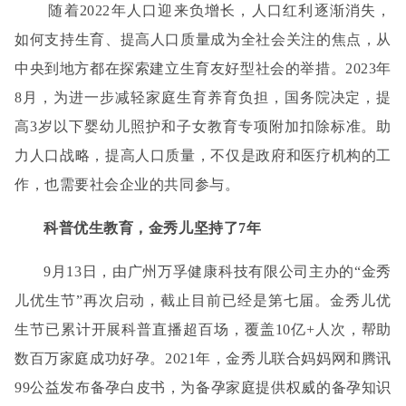
随着
2022年人口迎来负增长，人口红利逐渐消失
，
如何支持生育
、
提高人口质量
成为全社会关注的焦点，从
中央到地方都在探索建立生育友好型社会的举措。
2023年
8月，
为进一步减轻家庭生育养育负担，国务院决定，提
高
3岁以下婴幼儿照护
和
子女教育专项附加扣除标准
。
助
力人口战略，提高人口质量，
不仅是政府和医疗机构
的
工
作
，也需要
社会
企业的共同参与。
科普优生教育，金秀儿坚持了
7年
9月13日，由广州万孚健康科技有限公司主办的“金秀
儿优生节”再次启动，截止目前已经是第七届。金秀儿
优
生节已
累计开展
科普
直播超百场，覆盖
10亿+人次，帮助
数百万家庭成功好孕
。
2021年，金秀儿
联合妈妈网和腾讯
99公益发布备孕白皮书，为备孕家庭提供权威的备孕知识