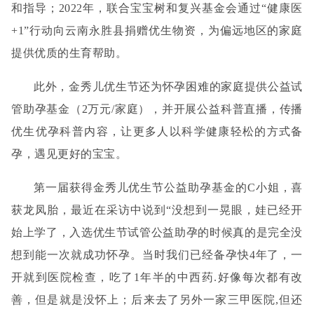
和指导
；
2022年，
联合宝宝树和复兴基金会通过
“健康医
+1”行动向云南永胜县捐赠优生物资，为偏远地区的家庭
提供优质的生育帮助
。
此外，金秀儿
优生节
还为怀孕困难的
家庭
提供公益试
管助孕基金（
2万元/家庭），
并
开展公益科普直播，传播
优生优孕科普内容，
让更多人以科学健康轻松的方式备
孕，遇见更好的宝宝。
第一届获得金秀儿优生节公益助孕基金的
C小姐，喜
获龙凤胎，最近在采访中说到“没想到一晃眼，娃已经开
始上学了，入选优生节试管公益助孕的时候真的是完全没
想到能一次就成功怀孕。当时我们已经备孕快4年了，一
开就到医院检查，吃了1年半的中西药.好像每次都有改
善，但是就是没怀上；后来去了另外一家三甲医院,但还